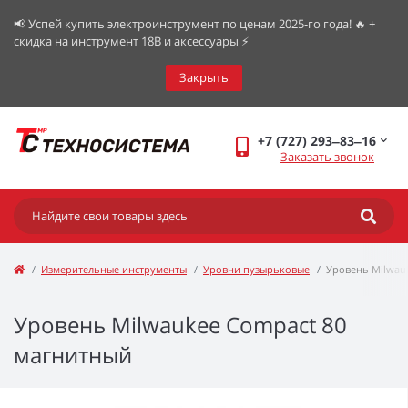
📢 Успей купить электроинструмент по ценам 2025-го года! 🔥 +
скидка на инструмент 18В и аксессуары ⚡️
Закрыть
+7 (727) 293‒83‒16
Заказать звонок
Измерительные инструменты
Уровни пузырьковые
Уровень Milwau
Уровень Milwaukee Compact 80
магнитный