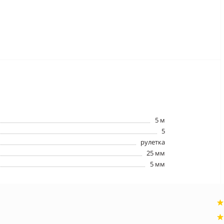
5 м
5
рулетка
25 мм
5 мм