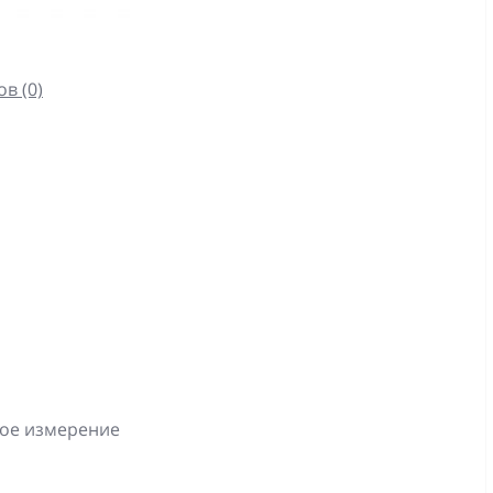
в (0)
ное измерение