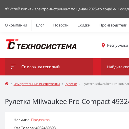
📢 Успей купить электроинструмент по ценам 2025-го года! 🔥 + скид
О компании
Блог
Новости
Скидки
Производители
Республика К
Список категорий
Измерительные инструменты
Рулетки
Рулетка Milwaukee Pro компа
Рулетка Milwaukee Pro Compact 4932
Наличие:
Предзаказ
Код Товара: 4932459593