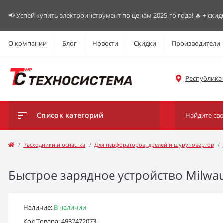
📢 Успей купить электроинструмент по ценам 2025-го года! 🔥 + скид
О компании
Блог
Новости
Скидки
Производители
Республика К
Список категорий
Расходники и оснастка
Для перфораторов, дрелей и шуруповертов
Быстрое зарядное устройство Milwa
Наличие:
В наличии
Код Товара: 4932472073