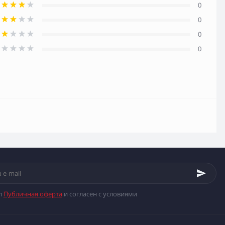
0
0
0
0
л
Публичная оферта
и согласен с условиями