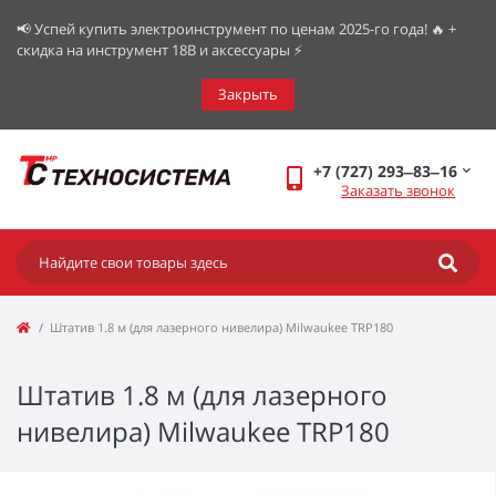
📢 Успей купить электроинструмент по ценам 2025-го года! 🔥 +
скидка на инструмент 18В и аксессуары ⚡️
Закрыть
+7 (727) 293‒83‒16
Заказать звонок
Штатив 1.8 м (для лазерного нивелира) Milwaukee TRP180
Штатив 1.8 м (для лазерного
нивелира) Milwaukee TRP180