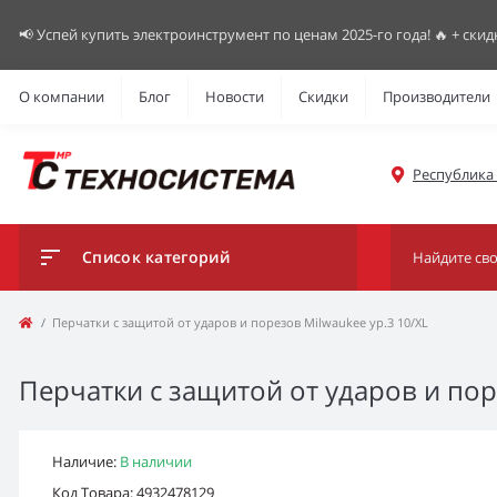
📢 Успей купить электроинструмент по ценам 2025-го года! 🔥 + скид
О компании
Блог
Новости
Скидки
Производители
Республика К
Список категорий
Перчатки с защитой от ударов и порезов Milwaukee ур.3 10/XL
Перчатки с защитой от ударов и пор
Наличие:
В наличии
Код Товара: 4932478129