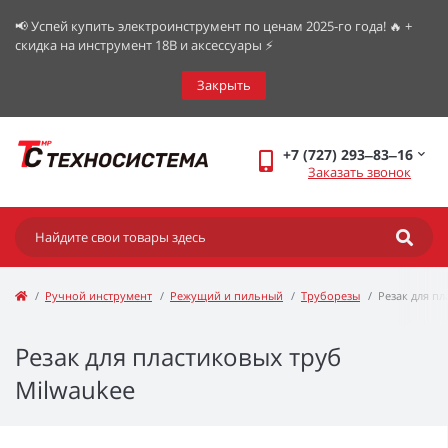
📢 Успей купить электроинструмент по ценам 2025-го года! 🔥 +
скидка на инструмент 18В и аксессуары ⚡️
Закрыть
+7 (727) 293‒83‒16
Заказать звонок
Ручной инструмент
Режущий и пильный
Труборезы
Резак для пл
Резак для пластиковых труб
Milwaukee