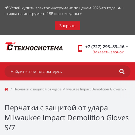
📢 Успей купить электроинструмент по ценам 2025-го года! 🔥 +
скидка на инструмент 18В и аксессуары ⚡️
Закрыть
+7 (727) 293‒83‒16
Заказать звонок
Перчатки с защитой от удара Milwaukee Impact Demolition Gloves S/7
Перчатки с защитой от удара
Milwaukee Impact Demolition Gloves
S/7