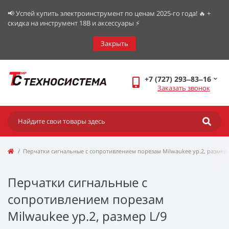
📢 Успей купить электроинструмент по ценам 2025-го года! 🔥 +
скидка на инструмент 18В и аксессуары ⚡️
Закрыть
+7 (727) 293‒83‒16
Заказать звонок
Перчатки сигнальные с сопротивлением порезам Milwaukee ур.2, размер 
Перчатки сигнальные с
сопротивлением порезам
Milwaukee ур.2, размер L/9