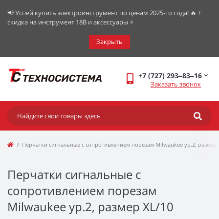
📢 Успей купить электроинструмент по ценам 2025-го года! 🔥 +
скидка на инструмент 18В и аксессуары ⚡️
Закрыть
+7 (727) 293‒83‒16
Заказать звонок
Перчатки сигнальные с сопротивлением порезам Milwaukee ур.2, размер 
Перчатки сигнальные с
сопротивлением порезам
Milwaukee ур.2, размер XL/10