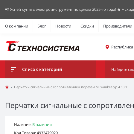
📢 Успей купить электроинструмент по ценам 2025-го года! 🔥 + скид
О компании
Блог
Новости
Скидки
Производители
Республика К
Список категорий
Перчатки сигнальные с сопротивлением порезам Milwaukee ур.4 10/XL
Перчатки сигнальные с сопротивлен
Наличие:
В наличии
Код Товара: 4932479929