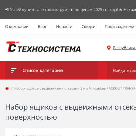
📢 Успей купить электроинструмент по ценам 2025-го года! 🔥 + скид
О компании
Блог
Новости
Скидки
Производители
Республика К
Список категорий
Набор ящиков с выдвижными отсеками 2 и з Milwaukee PACKOUT TRANSP
Набор ящиков с выдвижными отсекам
поверхностью