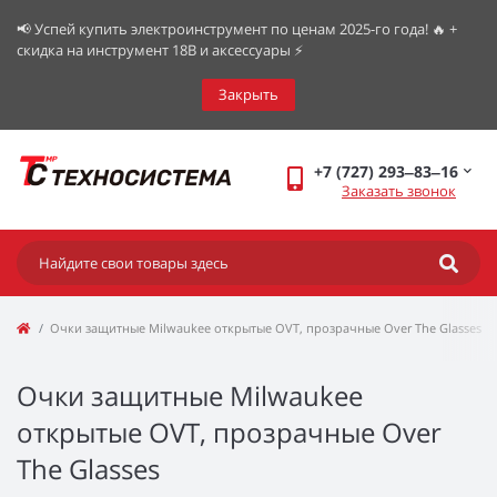
📢 Успей купить электроинструмент по ценам 2025-го года! 🔥 +
скидка на инструмент 18В и аксессуары ⚡️
Закрыть
+7 (727) 293‒83‒16
Заказать звонок
Очки защитные Milwaukee открытые OVT, прозрачные Over The Glasses
Очки защитные Milwaukee
открытые OVT, прозрачные Over
The Glasses