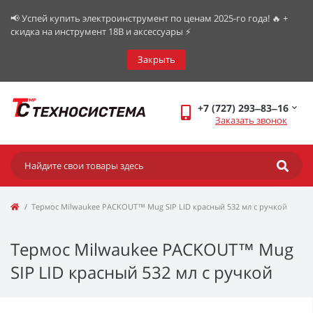
📢 Успей купить электроинструмент по ценам 2025-го года! 🔥 +
скидка на инструмент 18В и аксессуары ⚡️
Закрыть
+7 (727) 293‒83‒16
Заказать звонок
Термос Milwaukee PACKOUT™ Mug SIP LID красный 532 мл с ручкой
Термос Milwaukee PACKOUT™ Mug
SIP LID красный 532 мл с ручкой