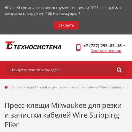
📢 Успей купить электроинструмент по ценам 2025-го года! 🔥 +
скидка на инструмент 18В и аксессуары ⚡️
Закрыть
+7 (727) 293‒83‒16
Заказать звонок
Пресс-клещи Milwaukee для резки и зачистки кабелей Wire Stripping Plier
Пресс-клещи Milwaukee для резки
и зачистки кабелей Wire Stripping
Plier