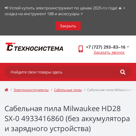
📢 Успей купить электроинструмент по ценам 2025-го года! 🔥 +
скидка на инструмент 18В и аксессуары ⚡️
Закрыть
+7 (727) 293‒83‒16
Заказать звонок
Электроинструменты
Сабельные пилы
Сабельная пила Milwaukee Sa
Сабельная пила Milwaukee HD28
SX-0 4933416860 (без аккумулятора
и зарядного устройства)