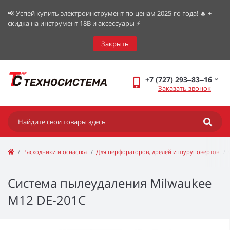
📢 Успей купить электроинструмент по ценам 2025-го года! 🔥 +
скидка на инструмент 18В и аксессуары ⚡️
Закрыть
+7 (727) 293‒83‒16
Заказать звонок
Расходники и оснастка
Для перфораторов, дрелей и шуруповертов
Система пылеудаления Milwaukee
M12 DE-201C