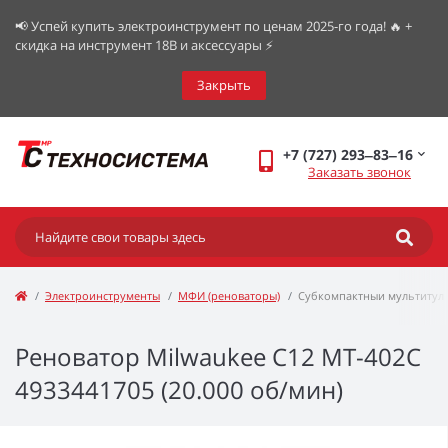
📢 Успей купить электроинструмент по ценам 2025-го года! 🔥 +
скидка на инструмент 18В и аксессуары ⚡️
Закрыть
+7 (727) 293‒83‒16
Заказать звонок
Электроинструменты
МФИ (реноваторы)
Субкомпактныи мультитул 
Реноватор Milwaukee C12 MT-402C
4933441705 (20.000 об/мин)