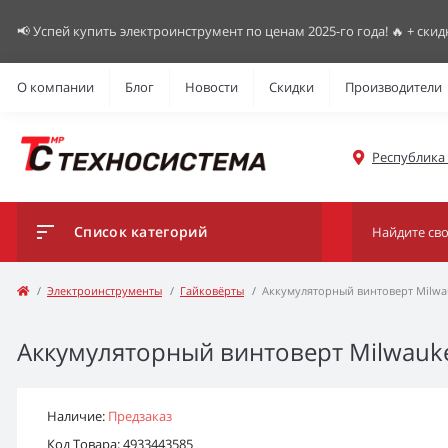
📢 Успей купить электроинструмент по ценам 2025-го года! 🔥 + скид
О компании
Блог
Новости
Скидки
Производители
Республика К
Список категорий
Электроинструменты
Гайковёрты
Аккумуляторный винтоверт Milwa
Аккумуляторный винтоверт Milwaukee
Наличие:
Предзаказ
Код Товара: 4933443585