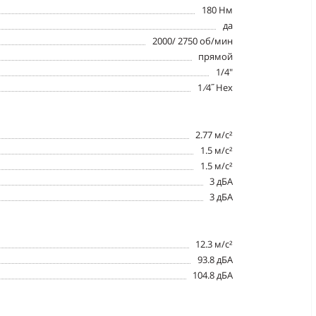
180 Нм
да
2000/ 2750 об/мин
прямой
1/4"
1 ⁄4˝ Hex
2.77 м/с²
1.5 м/с²
1.5 м/с²
3 дБА
3 дБА
12.3 м/с²
93.8 дБА
104.8 дБА