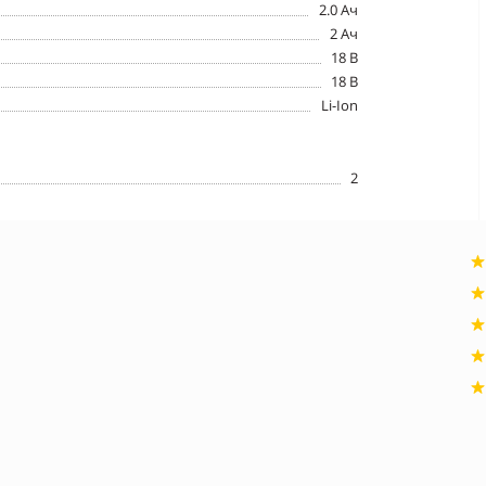
2.0 Ач
2 Ач
18 В
18 В
Li-Ion
2