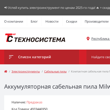
📢 Успей купить электроинструмент по ценам 2025-го года! 🔥 + скид
О компании
Блог
Новости
Скидки
Производители
Республика К
Список категорий
Электроинструменты
Сабельные пилы
Компактная сабельная пила M
Аккумуляторная сабельная пила Milwa
Наличие:
Предзаказ
Код Товара: 4933446950