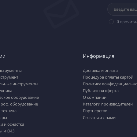
Я прочита
ии
Информация
нструменты
Доставка и оплата
нструмент
Процедура оплаты картой
льные инструменты
Политика конфиденциально
ехника
Публичная оферта
еское оборудование
О компании
проф. оборудование
Каталоги производителей
 техника
Партнерство
оры
Связаться с нами
и и оснастка
ы и СИЗ