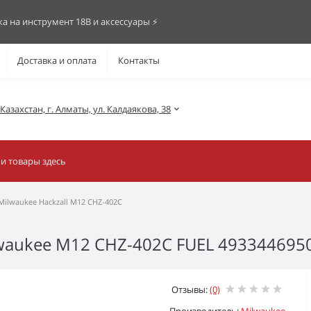
ка на инструмент 18В и аксессуары ⚡️
Доставка и оплата
Контакты
азахстан, г. Алматы, ул. Калдаякова, 38
ilwaukee Hackzall M12 CHZ-402C
ukee M12 CHZ-402C FUEL 4933446950 (4.
Отзывы:
(0)