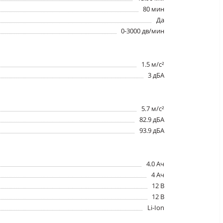
80 мин
Да
0-3000 дв/мин
1.5 м/с²
3 дБА
5.7 м/с²
82.9 дБА
93.9 дБА
4.0 Ач
4 Ач
12 В
12 В
Li-Ion