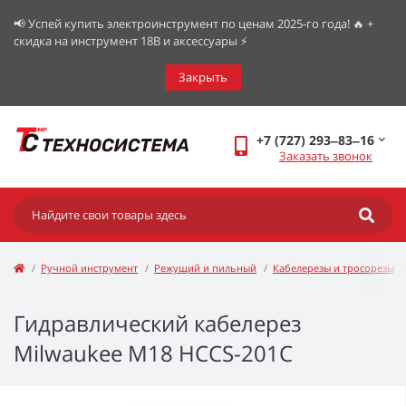
📢 Успей купить электроинструмент по ценам 2025-го года! 🔥 +
скидка на инструмент 18В и аксессуары ⚡️
Закрыть
+7 (727) 293‒83‒16
Заказать звонок
Ручной инструмент
Режущий и пильный
Кабелерезы и тросорезы
Гидравлический кабелерез
Milwaukee M18 HCCS-201C