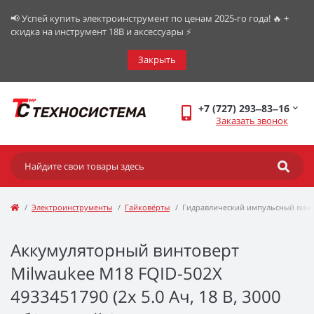
📢 Успей купить электроинструмент по ценам 2025-го года! 🔥 +
скидка на инструмент 18В и аксессуары ⚡️
Закрыть
+7 (727) 293‒83‒16
Заказать звонок
Электроинструменты
Гайковёрты
Гидравлический импульсный винт
Аккумуляторный винтоверт
Milwaukee M18 FQID-502X
4933451790 (2x 5.0 Ач, 18 В, 3000