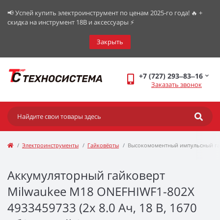
📢 Успей купить электроинструмент по ценам 2025-го года! 🔥 +
скидка на инструмент 18В и аксессуары ⚡️
Закрыть
+7 (727) 293‒83‒16
Заказать звонок
Электроинструменты
Гайковёрты
Высокомоментный импульсный га
Аккумуляторный гайковерт
Milwaukee M18 ONEFHIWF1-802X
4933459733 (2x 8.0 Ач, 18 В, 1670