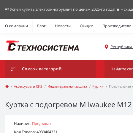
📢 Успей купить электроинструмент по ценам 2025-го года! 🔥 + скид
О компании
Блог
Новости
Скидки
Производители
Республика К
Список категорий
Аксессуары и СИЗ
Индивидуальная защита
Куртки
Премиальная к
Куртка с подогревом Milwaukee M12 
Наличие:
Предзаказ
Код Товара: 4933464331