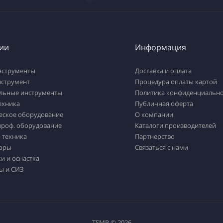
ии
Информация
нструменты
Доставка и оплата
нструмент
Процедура оплаты картой
льные инструменты
Политика конфиденциально
ехника
Публичная оферта
еское оборудование
О компании
проф. оборудование
Каталоги производителей
 техника
Партнерство
оры
Связаться с нами
и и оснастка
ы и СИЗ
TSMP © 2026