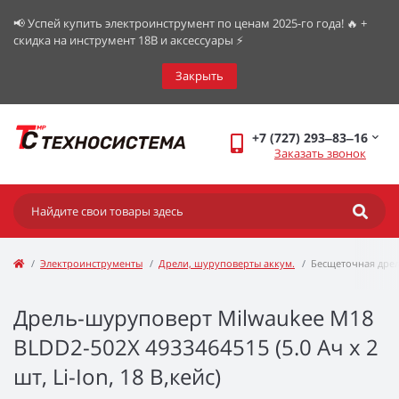
📢 Успей купить электроинструмент по ценам 2025-го года! 🔥 +
скидка на инструмент 18В и аксессуары ⚡️
Закрыть
+7 (727) 293‒83‒16
Заказать звонок
Электроинструменты
Дрели, шуруповерты аккум.
Бесщеточная дре
Дрель-шуруповерт Milwaukee M18
BLDD2-502X 4933464515 (5.0 Ач x 2
шт, Li-Ion, 18 В,кейс)