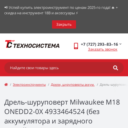
📢 Успей купить электроинструмент по ценам 2025-го года! 🔥 +
скидка на инструмент 18В и аксессуары ⚡️
Закрыть
+7 (727) 293‒83‒16
Заказать звонок
Электроинструменты
Дрели, шуруповерты аккум.
Дрель-шуруповер
Дрель-шуруповерт Milwaukee M18
ONEDD2-0X 4933464524 (без
аккумулятора и зарядного