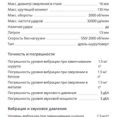
Макс. диаметр сверления в стали
16 мм
Макс. крутящий момент
135 Нм
Макс. обороты
2000 об/мин
Макс. частота ударов
32000 уд/мин
Наличие удара
да
Патрон
13 мм
Скорость без нагрузки
550/ 2000 об/мин
Тип
дрель-шуруповерт
Точность и погрешности
Погрешность уровня вибрации при завинчивании
1.5 м/
шурупа
с²
Погрешность уровня вибрации при сверлении в
1.5 м/
бетоне
с²
Погрешность уровня вибрации при сверлении в
1.5 м/
металле
с²
Погрешность уровня звукового давления
3 дБА
Погрешность уровня звуковой мощности
3 дБА
Вибрация и звуковое давление
Уровень вибрации при завинчивании шурупа
1.5 м/с²