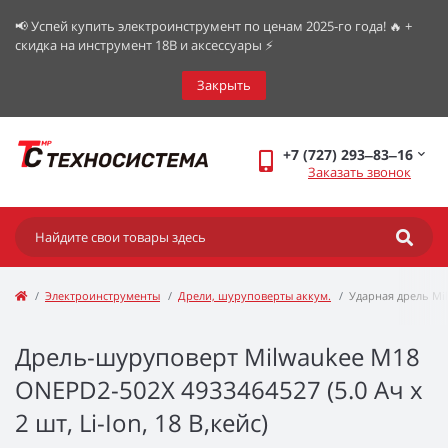
📢 Успей купить электроинструмент по ценам 2025-го года! 🔥 +
скидка на инструмент 18В и аксессуары ⚡️
Закрыть
+7 (727) 293‒83‒16
Заказать звонок
Электроинструменты
Дрели, шуруповерты аккум.
Ударная дрель Mi
Дрель-шуруповерт Milwaukee M18
ONEPD2-502X 4933464527 (5.0 Ач x
2 шт, Li-Ion, 18 В,кейс)