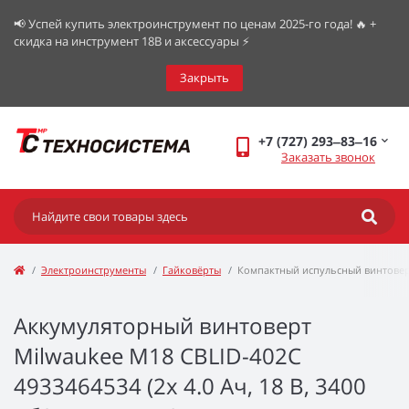
📢 Успей купить электроинструмент по ценам 2025-го года! 🔥 +
скидка на инструмент 18В и аксессуары ⚡️
Закрыть
+7 (727) 293‒83‒16
Заказать звонок
Электроинструменты
Гайковёрты
Компактный испульсный винтовер
Аккумуляторный винтоверт
Milwaukee M18 CBLID-402C
4933464534 (2x 4.0 Ач, 18 В, 3400