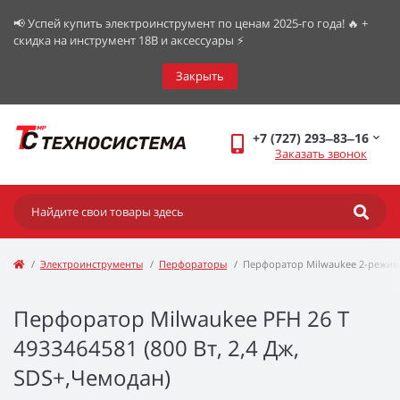
📢 Успей купить электроинструмент по ценам 2025-го года! 🔥 +
скидка на инструмент 18В и аксессуары ⚡️
Закрыть
+7 (727) 293‒83‒16
Заказать звонок
Электроинструменты
Перфораторы
Перфоратор Milwaukee 2-режим
Перфоратор Milwaukee PFH 26 T
4933464581 (800 Вт, 2,4 Дж,
SDS+,Чемодан)