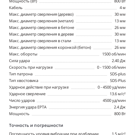
Мощность (Вт)
800 Вт
Кабель
4 м
Макс. диаметр сверления (дерево)
30 мм
Макс. диаметр сверления (металл)
13 мм
Макс. диаметр сверления в бетоне
26 мм
Макс. диаметр сверления в дереве
30 мм
Макс. диаметр сверления в стали
13 мм
Макс. диаметр сверления коронкой (бетон)
26 мм
Макс. обороты
1500 об/мин
Сила удара
2.40 Дж
Скорость при нагрузке
0 - 1500 об/мин
Тип патрона
SDS-plus
Тип хвостовика
SDS-Plus
Ударное действие при нагрузке
0 - 4500 уд/мин
Ударное сверление
13.6 м/c²
Число ударов
4500 уд/мин
Энергия удара EPTA
2.4 Дж
Мощность
800 Вт
Точность и погрешности
Погрешность уровня вибрации при долблении
1.5 м/с²