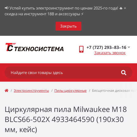
📢 Успей купить электроинструмент по ценам 2025-го года! 🔥 +
скидка на инструмент 18В и аксессуары ⚡️
Закрыть
+7 (727) 293‒83‒16
Заказать звонок
Электроинструменты
Пилы циркулярные
Бесщеточная дисковая пил
Циркулярная пила Milwaukee M18
BLCS66-502X 4933464590 (190x30
мм, кейс)