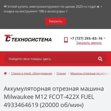
📢 Успей купить электроинструмент по ценам 2025-го года! 🔥 +
скидка на инструмент 18В и аксессуары ⚡️
Закрыть
+7 (727) 293‒83‒16
Заказать звонок
Станки и проф. оборудование
Станки
Машины отрезные по металл
Аккумуляторная отрезная машина
Milwaukee M12 FCOT-422X FUEL
4933464619 (20000 об/мин)