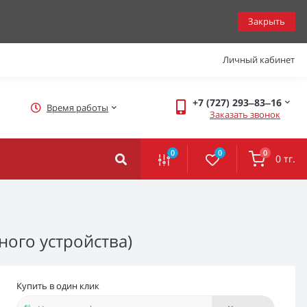
Закрыть
Личный кабинет
+7 (727) 293‒83‒16
Время работы
Заказать звонок
0
0
0
0 тг.
ного устройства)
Купить в один клик