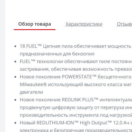
Обзор товара
Характеристики
Отзыво
18 FUEL™ Цепная пила обеспечивает мощность
предназначенных для бензопил
FUEL™ технологии обеспечивают пиле постоянн
застревания, обеспечивая возможность превзо
Новое поколение POWERSTATE™ бесщеточного д
Milwaukee® использующий высокого класса маг
двигатели
Новое поколение REDLINK PLUS™ интеллектуал
продвинутую цифровую защиту от перегруза инс
производительность инструмента под нагрузко
Новый REDLITHIUM-ION™ High Output™ 12.0 Aч 
электроника и безупречная производительност