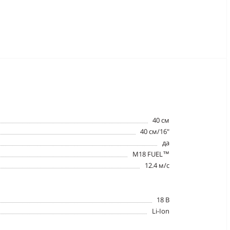
40 см
40 см/16"
да
M18 FUEL™
12.4 м/с
18 В
Li-Ion