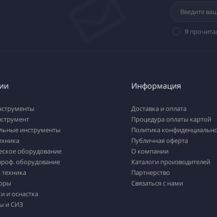
Я прочита
ии
Информация
нструменты
Доставка и оплата
нструмент
Процедура оплаты картой
льные инструменты
Политика конфиденциально
ехника
Публичная оферта
еское оборудование
О компании
проф. оборудование
Каталоги производителей
 техника
Партнерство
оры
Связаться с нами
и и оснастка
ы и СИЗ