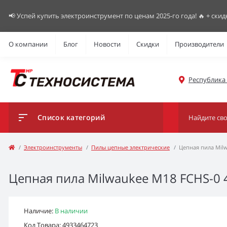
📢 Успей купить электроинструмент по ценам 2025-го года! 🔥 + скид
О компании
Блог
Новости
Скидки
Производители
Республика К
Список категорий
Электроинструменты
Пилы цепные электрические
Цепная пила Milw
Цепная пила Milwaukee M18 FCHS-0 4
Наличие:
В наличии
Код Товара: 4933464723