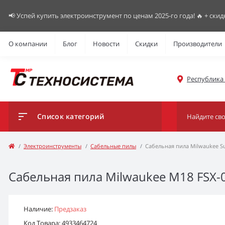
📢 Успей купить электроинструмент по ценам 2025-го года! 🔥 + скид
О компании
Блог
Новости
Скидки
Производители
Республика К
Список категорий
Электроинструменты
Сабельные пилы
Сабельная пила Milwaukee Su
Сабельная пила Milwaukee M18 FSX-0
Наличие:
Предзаказ
Код Товара: 4933464724