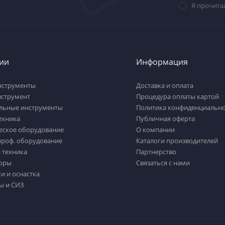
Я прочита
ии
Информация
нструменты
Доставка и оплата
нструмент
Процедура оплаты картой
льные инструменты
Политика конфиденциально
ехника
Публичная оферта
еское оборудование
О компании
проф. оборудование
Каталоги производителей
 техника
Партнерство
оры
Связаться с нами
и и оснастка
ы и СИЗ