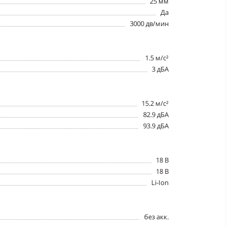
25 мм
Да
3000 дв/мин
1.5 м/с²
3 дБА
15.2 м/с²
82.9 дБА
93.9 дБА
18 В
18 В
Li-Ion
без акк.