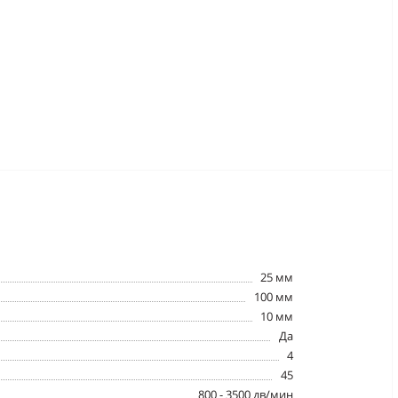
25 мм
100 мм
10 мм
Да
4
45
800 - 3500 дв/мин