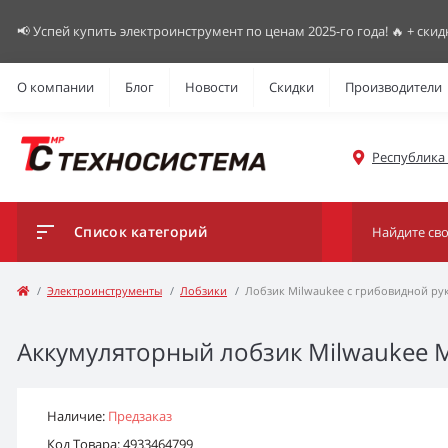
📢 Успей купить электроинструмент по ценам 2025-го года! 🔥 + скид
О компании
Блог
Новости
Скидки
Производители
Республика К
Список категорий
Электроинструменты
Лобзики
Лобзик Milwaukee с грибовидной рук
Аккумуляторный лобзик Milwaukee M1
Наличие:
Предзаказ
Код Товара: 4933464799