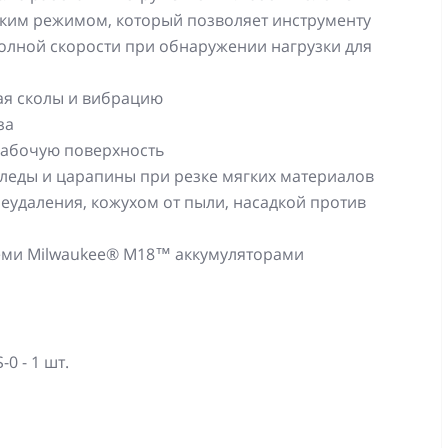
ским режимом, который позволяет инструменту
олной скорости при обнаружении нагрузки для
ая сколы и вибрацию
за
рабочую поверхность
леды и царапины при резке мягких материалов
леудаления, кожухом от пыли, насадкой против
всеми Milwaukee® M18™ аккумуляторами
0 - 1 шт.