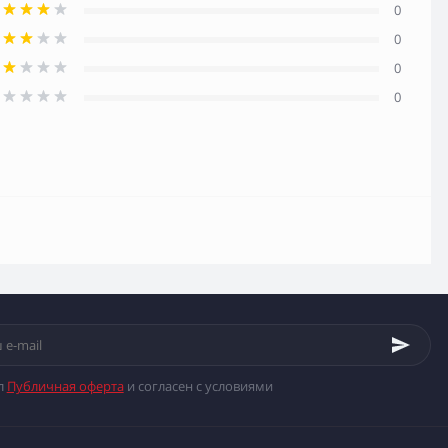
0
0
0
0
л
Публичная оферта
и согласен с условиями