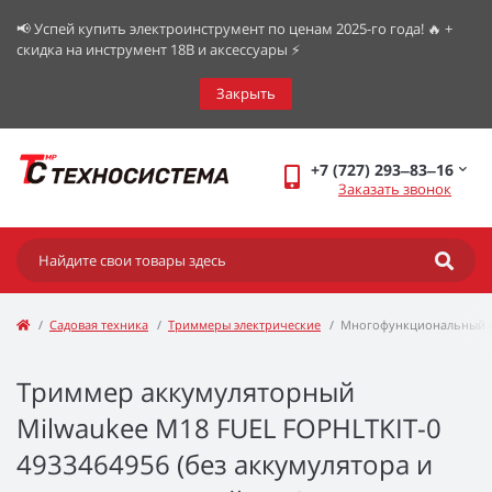
📢 Успей купить электроинструмент по ценам 2025-го года! 🔥 +
скидка на инструмент 18В и аксессуары ⚡️
Закрыть
+7 (727) 293‒83‒16
Заказать звонок
Садовая техника
Триммеры электрические
Многофункциональный пр
Триммер аккумуляторный
Milwaukee M18 FUEL FOPHLTKIT-0
4933464956 (без аккумулятора и