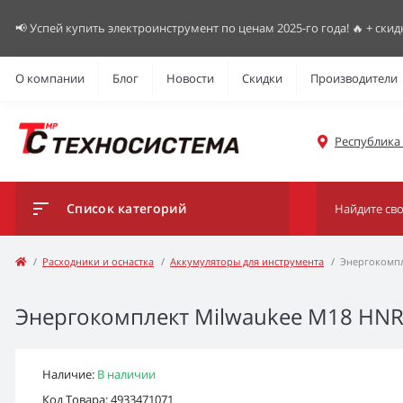
📢 Успей купить электроинструмент по ценам 2025-го года! 🔥 + скид
О компании
Блог
Новости
Скидки
Производители
Республика К
Список категорий
Расходники и оснастка
Аккумуляторы для инструмента
Энергокомпл
Энергокомплект Milwaukee M18 HN
Наличие:
В наличии
Код Товара: 4933471071