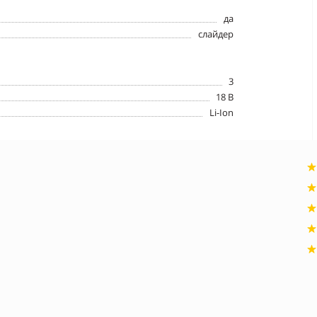
да
слайдер
3
18 В
Li-Ion