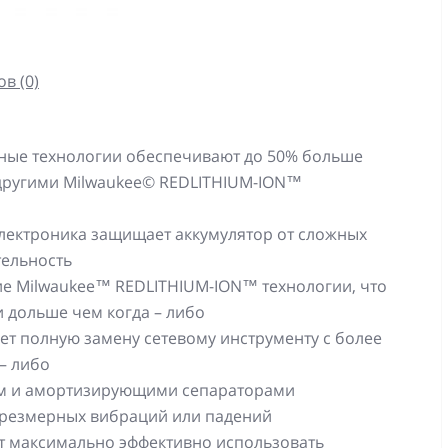
в (0)
ые технологии обеспечивают до 50% больше
другими Milwaukee© REDLITHIUM-ION™
лектроника защищает аккумулятор от сложных
тельность
ие Milwaukee™ REDLITHIUM-ION™ технологии, что
 дольше чем когда – либо
т полную замену сетевому инструменту с более
– либо
ом и амортизирующими сепараторами
чрезмерных вибраций или падений
т максимально эффективно использовать