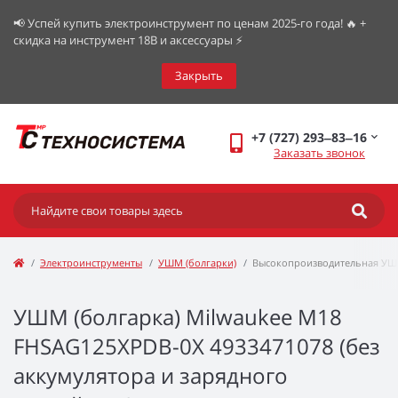
📢 Успей купить электроинструмент по ценам 2025-го года! 🔥 +
скидка на инструмент 18В и аксессуары ⚡️
Закрыть
+7 (727) 293‒83‒16
Заказать звонок
Электроинструменты
УШМ (болгарки)
Высокопроизводительная УШМ
УШМ (болгарка) Milwaukee M18
FHSAG125XPDB-0X 4933471078 (без
аккумулятора и зарядного