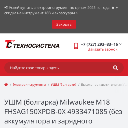
📢 Успей купить электроинструмент по ценам 2025-го года! 🔥 +
скидка на инструмент 18В и аксессуары ⚡️
Закрыть
+7 (727) 293‒83‒16
Заказать звонок
Электроинструменты
УШМ (болгарки)
Высокопроизводительная УШМ
УШМ (болгарка) Milwaukee M18
FHSAG150XPDB-0X 4933471085 (без
аккумулятора и зарядного