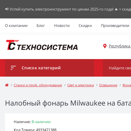
📢 Успей купить электроинструмент по ценам 2025-го года! 🔥 + скид
О компании
Блог
Новости
Скидки
Производители
Республика К
Список категорий
Станки и проф. оборудование
Свет и электрика
Освещение
Фона
Налобный фонарь Milwaukee на бата
Наличие:
В наличии
Код Товара: 4933471388