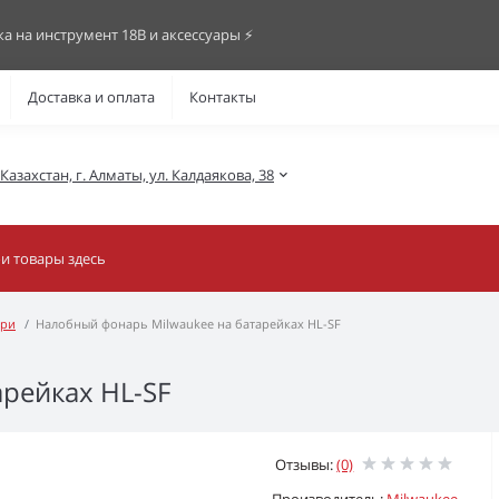
ка на инструмент 18В и аксессуары ⚡️
Доставка и оплата
Контакты
азахстан, г. Алматы, ул. Калдаякова, 38
ри
Налобный фонарь Milwaukee на батарейках HL-SF
рейках HL-SF
Отзывы:
(0)