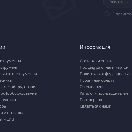
Я прочита
ии
Информация
нструменты
Доставка и оплата
нструмент
Процедура оплаты картой
льные инструменты
Политика конфиденциально
ехника
Публичная оферта
еское оборудование
О компании
проф. оборудование
Каталоги производителей
 техника
Партнерство
оры
Связаться с нами
и и оснастка
ы и СИЗ