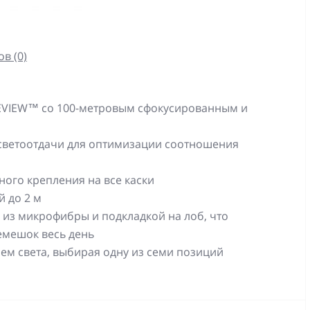
в (0)
EVIEW™ со 100-метровым сфокусированным и
 светоотдачи для оптимизации соотношения
ного крепления на все каски
й до 2 м
з микрофибры и подкладкой на лоб, что
емешок весь день
ем света, выбирая одну из семи позиций