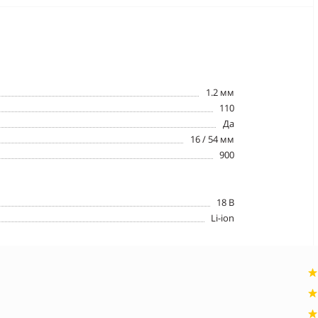
1.2 мм
110
Да
16 / 54 мм
900
18 В
Li-ion