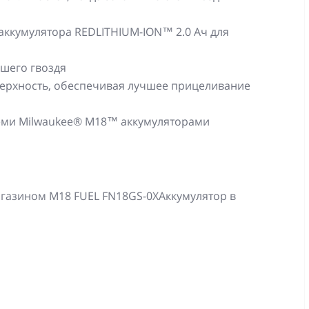
 аккумулятора REDLITHIUM-ION™ 2.0 Ач для
вшего гвоздя
ерхность, обеспечивая лучшее прицеливание
всеми Milwaukee® M18™ аккумуляторами
газином M18 FUEL FN18GS-0XАккумулятор в