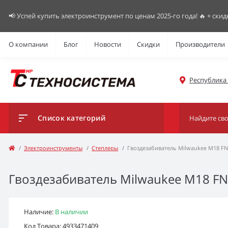
📢 Успей купить электроинструмент по ценам 2025-го года! 🔥 + скид
О компании
Блог
Новости
Скидки
Производители
Республика К
Список категорий
Электроинструменты
Степлеры
Гвоздезабиватель Milwaukee M18 FN
Гвоздезабиватель Milwaukee M18 FN
Наличие:
В наличии
Код Товара: 4933471409