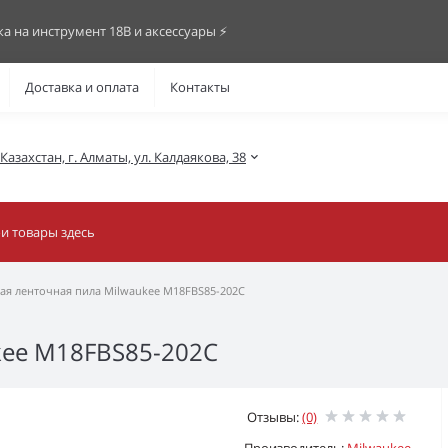
ка на инструмент 18В и аксессуары ⚡️
Доставка и оплата
Контакты
азахстан, г. Алматы, ул. Калдаякова, 38
ая ленточная пила Milwaukee M18FBS85-202C
kee M18FBS85-202C
Отзывы:
(0)