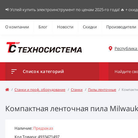
📢 Успей купить электроинструмент по ценам 2025-го года! 🔥 + скид
О компании
Блог
Новости
Скидки
Производители
Республика К
Список категорий
Станки и проф. оборудование
Станки
Пилы ленточные
Компактн
Компактная ленточная пила Milwau
Наличие:
Предзаказ
Код Товара: 4933471497