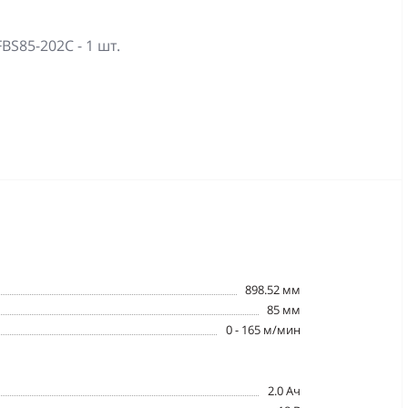
S85-202C - 1 шт.
898.52 мм
85 мм
0 - 165 м/мин
2.0 Ач