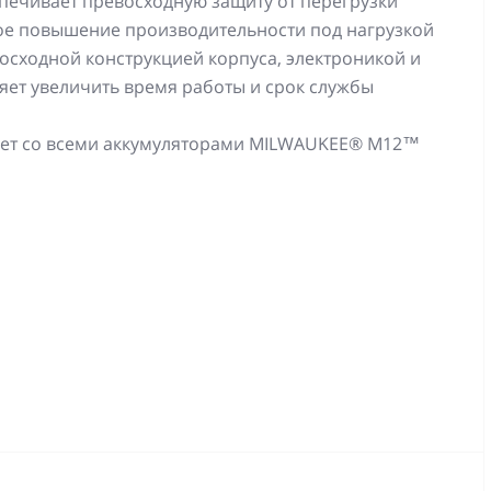
печивает превосходную защиту от перегрузки
ное повышение производительности под нагрузкой
сходной конструкцией корпуса, электроникой и
яет увеличить время работы и срок службы
тает со всеми аккумуляторами MILWAUKEE® M12™