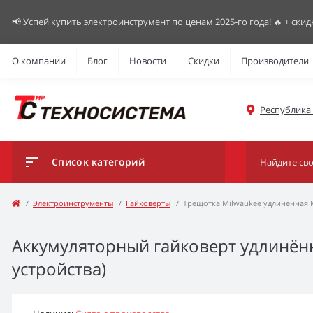
📢 Успей купить электроинструмент по ценам 2025-го года! 🔥 + скид
О компании
Блог
Новости
Скидки
Производители
Республика К
Список категорий
Электроинструменты
Гайковёрты
Трещотка Milwaukee удлиненная 
Аккумуляторный гайковерт удлинённ
устройства)