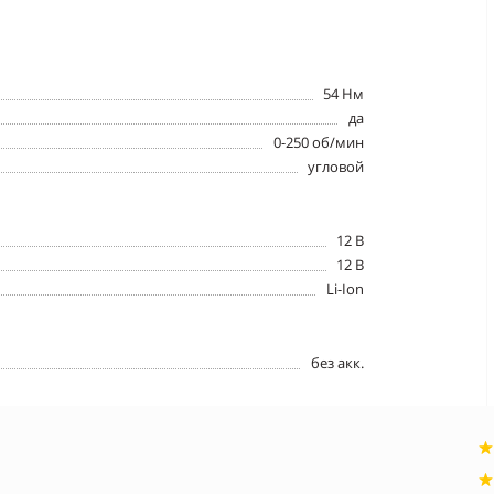
54 Нм
да
0-250 об/мин
угловой
12 В
12 В
Li-Ion
без акк.