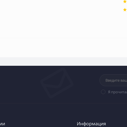
Я прочита
ии
Информация