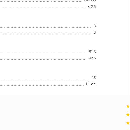
0-1500
< 2.5
3
3
81.6
92.6
18
Li-ion