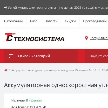
📢 Успей купить электроинструмент по ценам 2025-го года! 🔥 + скид
О компании
Блог
Новости
Скидки
Производители
Республика К
Список категорий
Аккумуляторная односкоростная угловая дрель Milwaukee M18 FUEL CRA
Аккумуляторная односкоростная угл
Наличие:
В наличии
Код Товара: 4933471641