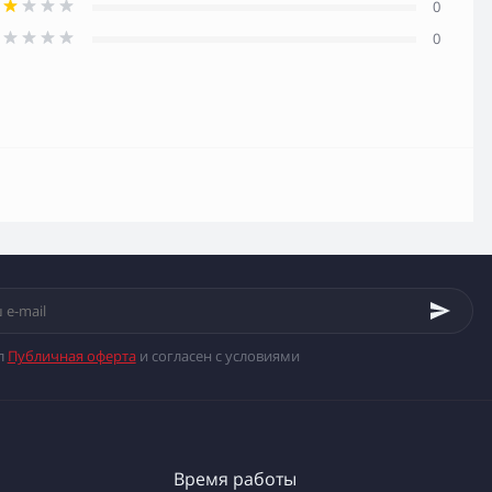
0
0
л
Публичная оферта
и согласен с условиями
Время работы