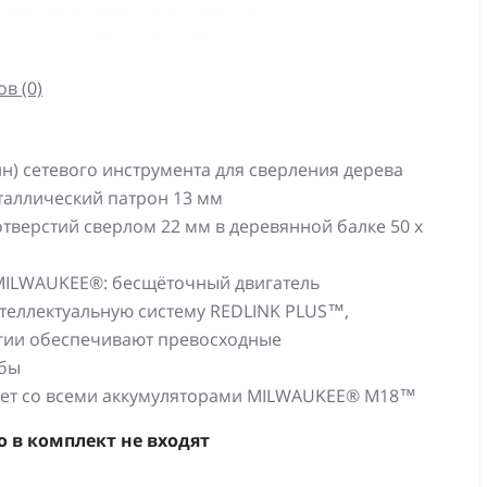
в (0)
н) сетевого инструмента для сверления дерева
таллический патрон 13 мм
тверстий сверлом 22 мм в деревянной балке 50 х
 MILWAUKEE®: бесщёточный двигатель
еллектуальную систему REDLINK PLUS™,
огии обеспечивают превосходные
жбы
тает со всеми аккумуляторами MILWAUKEE® M18™
 в комплект не входят