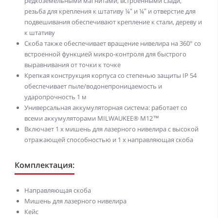
редкоземельными магнитами, встроенными сзади,
резьба для крепления к штативу ¼″ и ¼″ и отверстие для
подвешивания обеспечивают крепление к стали, дереву и
к штативу
Скоба также обеспечивает вращение нивелира на 360° со
встроенной функцией микро-контроля для быстрого
выравнивания от точки к точке
Крепкая конструкция корпуса со степенью защиты IP 54
обеспечивает пыле/водонепроницаемость и
ударопрочность 1 м
Универсальная аккумуляторная система: работает со
всеми аккумуляторами MILWAUKEE® M12™
Включает 1 х мишень для лазерного нивелира с высокой
отражающей способностью и 1 х направляющая скоба
Комплектация:
Направляющая скоба
Мишень для лазерного нивелира
Кейс