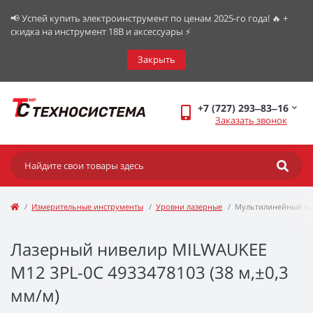
📢 Успей купить электроинструмент по ценам 2025-го года! 🔥 +
скидка на инструмент 18В и аксессуары ⚡️
Закрыть
+7 (727) 293‒83‒16
Заказать звонок
Измерительные инструменты
Уровни лазерные
Мультилинейный лаз
Лазерный нивелир MILWAUKEE
M12 3PL-0C 4933478103 (38 м,±0,3
мм/м)