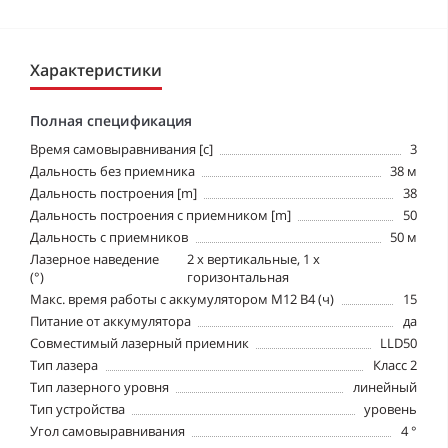
Характеристики
Полная спецификация
Время самовыравнивания [c]
3
Дальность без приемника
38 м
Дальность построения [m]
38
Дальность построения с приемником [m]
50
Дальность с приемников
50 м
Лазерное наведение
2 х вертикальные, 1 х
(°)
горизонтальная
Макс. время работы с аккумулятором М12 В4 (ч)
15
Питание от аккумулятора
да
Совместимый лазерный приемник
LLD50
Тип лазера
Класс 2
Тип лазерного уровня
линейный
Тип устройства
уровень
Угол самовыравнивания
4 °