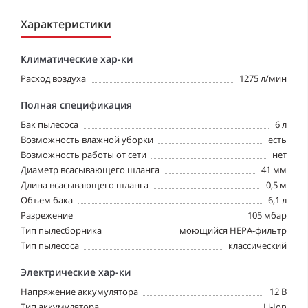
Характеристики
Климатические хар-ки
Расход воздуха
1275 л/мин
Полная спецификация
Бак пылесоса
6 л
Возможность влажной уборки
есть
Возможность работы от сети
нет
Диаметр всасывающего шланга
41 мм
Длина всасывающего шланга
0,5 м
Объем бака
6,1 л
Разрежение
105 мбар
Тип пылесборника
моющийся HEPA-фильтр
Тип пылесоса
классический
Электрические хар-ки
Напряжение аккумулятора
12 В
Тип аккумулятора
Li-Ion