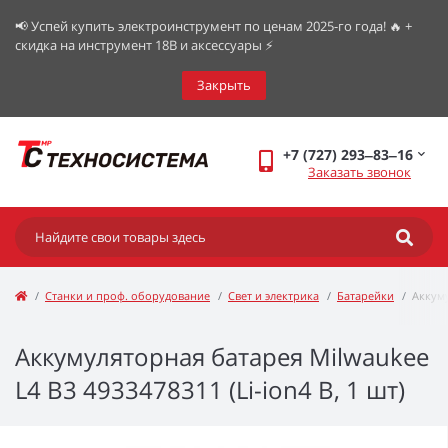
📢 Успей купить электроинструмент по ценам 2025-го года! 🔥 +
скидка на инструмент 18В и аксессуары ⚡️
Закрыть
+7 (727) 293‒83‒16
Заказать звонок
Станки и проф. оборудование
Свет и электрика
Батарейки
Аккум
Аккумуляторная батарея Milwaukee
L4 B3 4933478311 (Li-ion4 В, 1 шт)