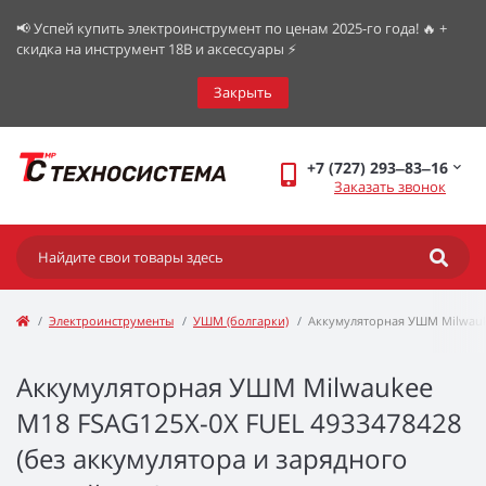
📢 Успей купить электроинструмент по ценам 2025-го года! 🔥 +
скидка на инструмент 18В и аксессуары ⚡️
Закрыть
+7 (727) 293‒83‒16
Заказать звонок
Электроинструменты
УШМ (болгарки)
Аккумуляторная УШМ Milwauk
Аккумуляторная УШМ Milwaukee
M18 FSAG125X-0X FUEL 4933478428
(без аккумулятора и зарядного