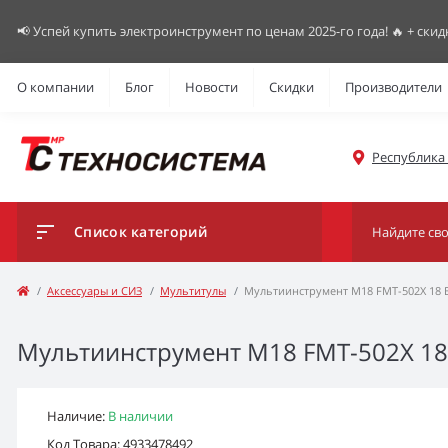
📢 Успей купить электроинструмент по ценам 2025-го года! 🔥 + скид
О компании
Блог
Новости
Скидки
Производители
Республика К
Список категорий
Аксессуары и СИЗ
Мультитулы
Мультиинструмент M18 FMT-502X 18 В, 
Мультиинструмент M18 FMT-502X 18 В,
Наличие:
В наличии
Код Товара: 4933478492