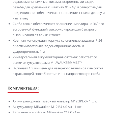
редкоземельными магнитами, встроенными сзади,
резьба для крепления к штативу ¼″ и ⅝″ и отверстие для
подвешивания обеспечивают крепление к стали, дереву и
к штативу
Скоба также обеспечивает вращение нивелира на 360° со
встроенной функцией микро-контроля для быстрого
выавнивания от точки к точке
Крепкая конструкция корпуса со степенью защиты IP 54
обеспечивает пыле/водонепроницаемость и
ударопрочность 1 м
Универсальная аккумуляторная система: работает со
всеми аккумуляторами MILWAUKEE® M12™
Включает 1 х мишень для лазерного нивелира с высокой
отражающей способностью и 1 х направляющая скоба
Комплектация:
Аккумуляторный лазерный нивелир M12 3PL-0 - 1 шт.
Аккумулятор Milwaukee M12 B4 4.0 Ач - 1 шт.
Зарядное устройство Milwaukee C12 C - 1 шт.