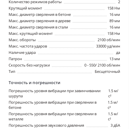
Количество режимов работы
2
Крутящий момент
158 Нм
Макс. диаметр сверления в бетоне
16 мм
Макс. диаметр сверления в дереве
89 мм
Макс. диаметр сверления в стали
16 мм
Макс. крутящий момент
158 Нм
Макс. обороты
2100 об/мин
Макс. частота ударов
33000 уд/мин
Наличие удара
да
Патрон
13 мм
Скорость без нагрузки
0 - 550/ 2100 об/мин
Тип
Бесщеточный
Точность и погрешности
Погрешность уровня вибрации при завинчивании
1.5 м/
шурупа
с²
Погрешность уровня вибрации при сверлении в
1.5 м/
бетоне
с²
Погрешность уровня вибрации при сверлении в
1.5 м/
металле
с²
Погрешность уровня звукового давления
3 дБА