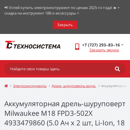
📢 Успей купить электроинструмент по ценам 2025-го года! 🔥 +
скидка на инструмент 18В и аксессуары ⚡️
Закрыть
+7 (727) 293‒83‒16
Заказать звонок
Электроинструменты
Дрели, шуруповерты аккум.
Аккумуляторная д
Аккумуляторная дрель-шуруповерт
Milwaukee M18 FPD3-502X
4933479860 (5.0 Ач x 2 шт, Li-Ion, 18