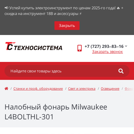
📢 Успей купить электроинструмент по ценам 2025-го года! 🔥 +
скидка на инструмент 18В и аксессуары ⚡️
Закрыть
+7 (727) 293‒83‒16
Заказать звонок
Станки и проф. оборудование
Свет и электрика
Освещение
Фона
Налобный фонарь Milwaukee
L4BOLTHL-301